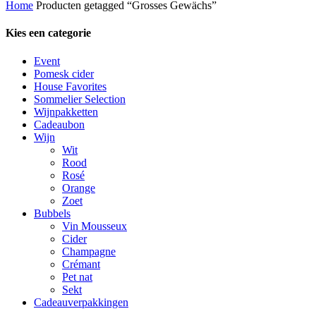
Home
Producten getagged “Grosses Gewächs”
Kies een categorie
Event
Pomesk cider
House Favorites
Sommelier Selection
Wijnpakketten
Cadeaubon
Wijn
Wit
Rood
Rosé
Orange
Zoet
Bubbels
Vin Mousseux
Cider
Champagne
Crémant
Pet nat
Sekt
Cadeauverpakkingen