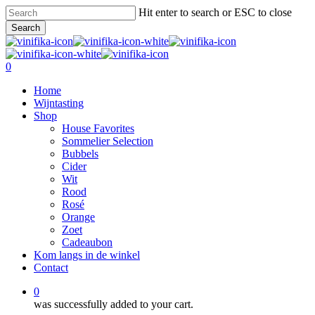
Skip
Hit enter to search or ESC to close
to
Search
main
Close
content
Search
0
Menu
Home
Wijntasting
Shop
House Favorites
Sommelier Selection
Bubbels
Cider
Wit
Rood
Rosé
Orange
Zoet
Cadeaubon
Kom langs in de winkel
Contact
0
was successfully added to your cart.