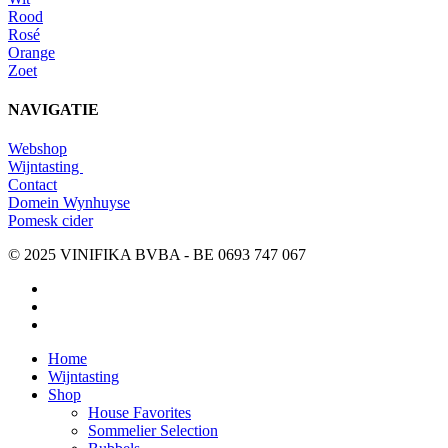
Rood
Rosé
Orange
Zoet
NAVIGATIE
Webshop
Wijntasting
Contact
Domein Wynhuyse
Pomesk cider
© 2025 VINIFIKA BVBA - BE 0693 747 067
instagram
whatsapp
email
Close
Home
Menu
Wijntasting
Shop
House Favorites
Sommelier Selection