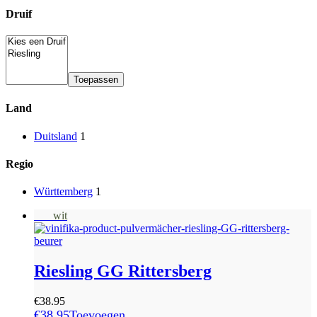
Druif
Toepassen
Land
Duitsland
1
Regio
Württemberg
1
Sale
wit
Riesling GG Rittersberg
€
38.95
€
38.95
Toevoegen