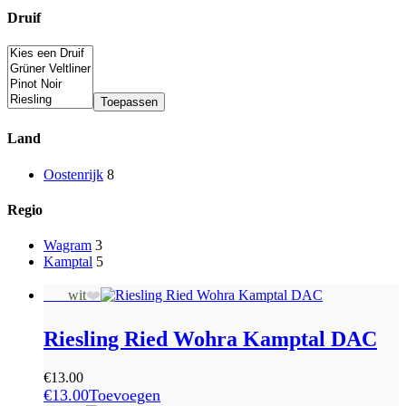
Druif
Toepassen
Land
Oostenrijk
8
Regio
Wagram
3
Kamptal
5
Sale
wit
❤️
Riesling Ried Wohra Kamptal DAC
€
13.00
€
13.00
Toevoegen