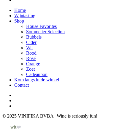
Close
Home
Menu
Wijntasting
Shop
House Favorites
Sommelier Selection
Bubbels
Cider
Wit
Rood
Rosé
Orange
Zoet
Cadeaubon
Kom langs in de winkel
Contact
instagram
whatsapp
email
© 2025 VINIFIKA BVBA | Wine is seriously fun!
Sale
wit
❤️