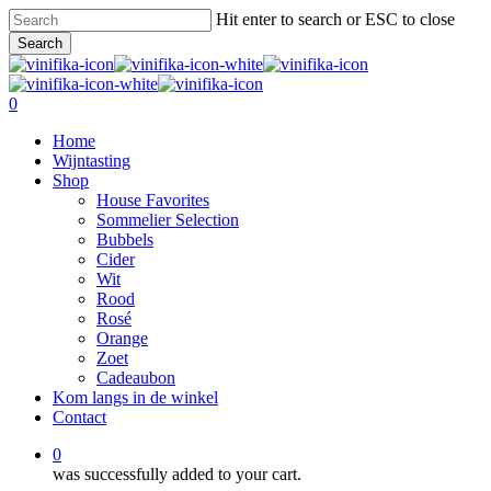
Skip
Hit enter to search or ESC to close
to
Search
main
Close
content
Search
0
Menu
Home
Wijntasting
Shop
House Favorites
Sommelier Selection
Bubbels
Cider
Wit
Rood
Rosé
Orange
Zoet
Cadeaubon
Kom langs in de winkel
Contact
0
was successfully added to your cart.