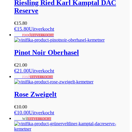
Riesling Ried Karl Kamptal DAC
Reserve
€
15.80
€
15.80
Uitverkocht
Sale
rood
UITVERKOCHT
Pinot Noir Oberhasel
€
21.00
€
21.00
Uitverkocht
Sale
rosé
UITVERKOCHT
Rose Zweigelt
€
10.00
€
10.00
Uitverkocht
Sale
wit
UITVERKOCHT