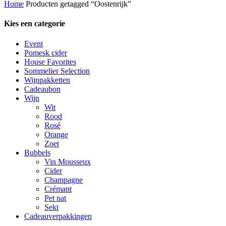
Home
Producten getagged “Oostenrijk”
nieuwste
Kies een categorie
Event
Pomesk cider
House Favorites
Sommelier Selection
Wijnpakketten
Cadeaubon
Wijn
Wit
Rood
Rosé
Orange
Zoet
Bubbels
Vin Mousseux
Cider
Champagne
Crémant
Pet nat
Sekt
Cadeauverpakkingen