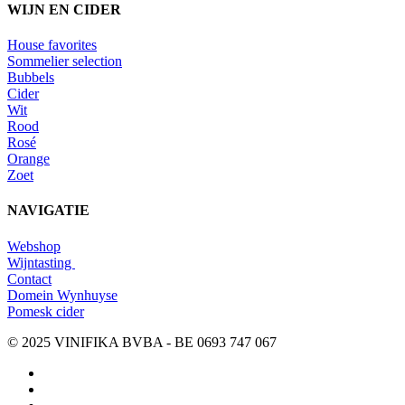
WIJN EN CIDER
House favorites
Sommelier selection
Bubbels
Cider
Wit
Rood
Rosé
Orange
Zoet
NAVIGATIE
Webshop
Wijntasting
Contact
Domein Wynhuyse
Pomesk cider
© 2025 VINIFIKA BVBA - BE 0693 747 067
instagram
whatsapp
email