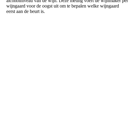
alcoholniveau van de wijn. Deze meting voert de wijnmaker per
wijngaard voor de oogst uit om te bepalen welke wijngaard
eerst aan de beurt is.