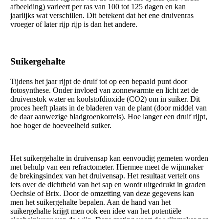
afbeelding) varieert per ras van 100 tot 125 dagen en kan
jaarlijks wat verschillen. Dit betekent dat het ene druivenras
vroeger of later rijp rijp is dan het andere.
Suikergehalte
Tijdens het jaar rijpt de druif tot op een bepaald punt door
fotosynthese. Onder invloed van zonnewarmte en licht zet de
druivenstok water en koolstofdioxide (CO2) om in suiker. Dit
proces heeft plaats in de bladeren van de plant (door middel van
de daar aanwezige bladgroenkorrels). Hoe langer een druif rijpt,
hoe hoger de hoeveelheid suiker.
Het suikergehalte in druivensap kan eenvoudig gemeten worden
met behulp van een refractometer. Hiermee meet de wijnmaker
de brekingsindex van het druivensap. Het resultaat vertelt ons
iets over de dichtheid van het sap en wordt uitgedrukt in graden
Oechsle of Brix. Door de omzetting van deze gegevens kan
men het suikergehalte bepalen. Aan de hand van het
suikergehalte krijgt men ook een idee van het potentiële