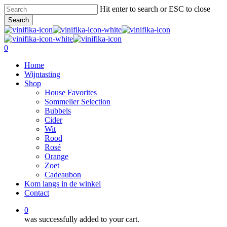
Skip
Hit enter to search or ESC to close
to
Search
main
Close
content
Search
0
Menu
Home
Wijntasting
Shop
House Favorites
Sommelier Selection
Bubbels
Cider
Wit
Rood
Rosé
Orange
Zoet
Cadeaubon
Kom langs in de winkel
Contact
0
was successfully added to your cart.