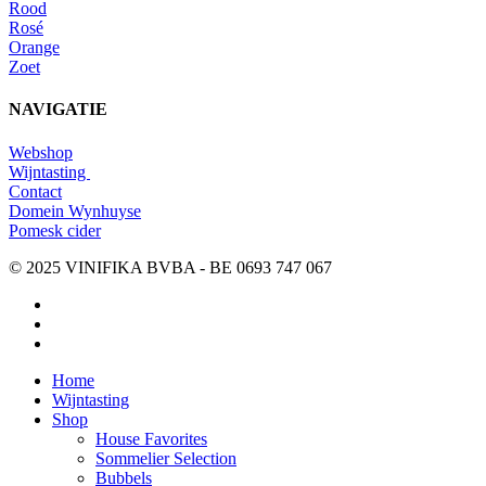
Rood
Rosé
Orange
Zoet
NAVIGATIE
Webshop
Wijntasting
Contact
Domein Wynhuyse
Pomesk cider
© 2025 VINIFIKA BVBA - BE 0693 747 067
instagram
whatsapp
email
Close
Home
Menu
Wijntasting
Shop
House Favorites
Sommelier Selection
Bubbels