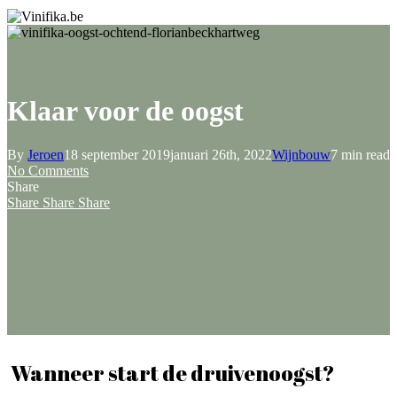
Klaar voor de oogst
By
Jeroen
18 september 2019
januari 26th, 2022
Wijnbouw
7 min read
No Comments
Share
Share
Share
Share
Wanneer start de druivenoogst?