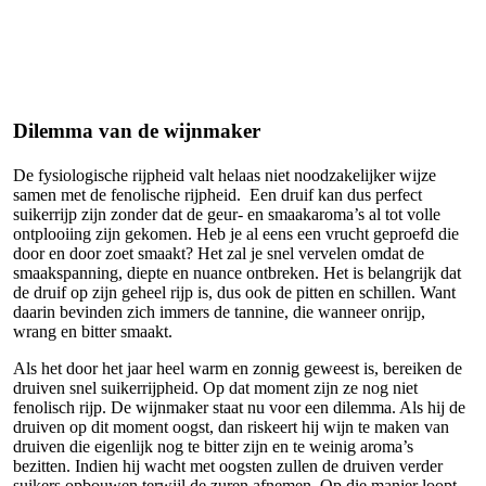
Dilemma van de wijnmaker
De fysiologische rijpheid valt helaas niet noodzakelijker wijze
samen met de fenolische rijpheid. Een druif kan dus perfect
suikerrijp zijn zonder dat de geur- en smaakaroma’s al tot volle
ontplooiing zijn gekomen. Heb je al eens een vrucht geproefd die
door en door zoet smaakt? Het zal je snel vervelen omdat de
smaakspanning, diepte en nuance ontbreken. Het is belangrijk dat
de druif op zijn geheel rijp is, dus ook de pitten en schillen. Want
daarin bevinden zich immers de tannine, die wanneer onrijp,
wrang en bitter smaakt.
Als het door het jaar heel warm en zonnig geweest is, bereiken de
druiven snel suikerrijpheid. Op dat moment zijn ze nog niet
fenolisch rijp. De wijnmaker staat nu voor een dilemma. Als hij de
druiven op dit moment oogst, dan riskeert hij wijn te maken van
druiven die eigenlijk nog te bitter zijn en te weinig aroma’s
bezitten. Indien hij wacht met oogsten zullen de druiven verder
suikers opbouwen terwijl de zuren afnemen. Op die manier loopt